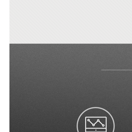
机APP软件显示终端信息
方式传输给平台，解决了各类
MTECH的LoRa™专利调
也可以拓展到其他物联网
失踪人口查询、查证无名
查重、失踪人口查询、查
视频、对讲及位置自动定
具备设定目标告警和人员
的问题，也为从各个车辆
、传输距离远、抗干扰能
比如邮政快递网点监管及
科学、更精确。
个简单便利的解决方案。
T-SN协议。
动车载监控等。