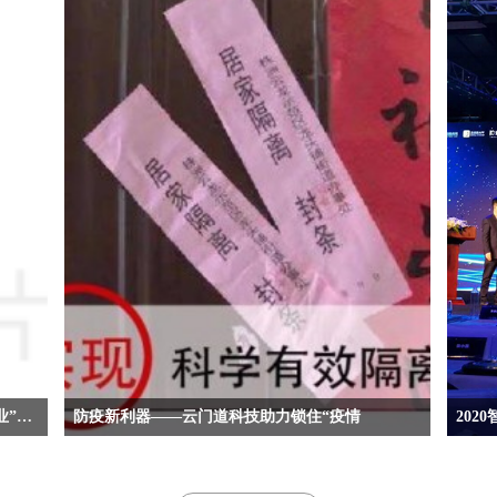
杭州比特入选“2024长租公寓供应链白名单企业”，共绘长租产业高质量发展新篇章
防疫新利器——云门道科技助力锁住“疫情
20
公寓供
出租屋、公租房、长租公寓、集体宿舍等流动人口密集地，
弄潮儿
各地管理部门要求对返城人员进行分类管理，重点人员被要
科技有