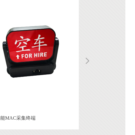
넲
能MAC采集终端
SL200-H2
专供酒店20年酒店安全伴侣