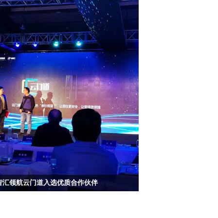
20智汇领航云门道入选优质合作伙伴
向涛头立，钱塘江畔再出发，今天，由杭州中房信息
限公司主办的2019年度“智汇·领航”RIBE峰会在钱塘