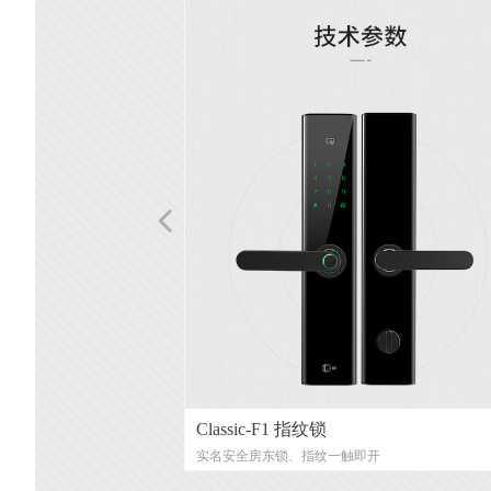
넳
采集终端
集终端
备
外采集终端
网通天翼对讲终端
智能调度台
签
台一体机
台
务平台
器
V130 4G天翼对讲调度台/车载台
Classic-F1 指纹锁
寓智能门锁
松、省力、省时、全方位
传输、海量存储、实时布
自带电池+GPS+4G回
行业定制的产品。用于移
析终端，主要用于自动采集分
传输、海量存储、实时布
程。
租房琐事儿的互联网智能锁
踪
智能停车、车辆追踪、学
、嫌犯追逃、社区司法矫
、嫌犯追逃、社区司法矫
出所、区、县公安局、民
线派出所、区、县公安
控终端集成的NVR、GPS（北
控、无人机
控
控、无人机
实名安全房东锁、指纹一触即开
作场合，如通过跟踪获取
现热点无线信号覆盖区域
报文，自动提取车牌数据
车辆等）
息技术有限公司设计开发的
农业、智慧工业、智慧城
防控等。
防控等。
、流动人口、重点人口等
住人口、流动人口、重点
能于一体的综合性监控终