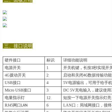
三、
接口说明
硬件接口
标识
详细功能说明
电源开关
1
开关机键，长按
秒实现开
3
4G
拨动开关
2
启动和关闭
数据传输功能
4G
USB
接口
4
5V
电源输出，可用于给手
Micro USB
接口
3
D
C 5V
充电输入，建议使用
电量指示灯
12
短按一下电源开关指示灯亮
RJ45
网口
6
LAN
口：局域网接口，接终
LAN