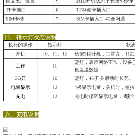
恢复出厂设置
9
路由开机状态下长按
秒钟
5
TF
卡插口
8
TF
存储卡插入口
SIM
卡槽
7
SIM
卡插入口
全网通
4G
四、
指示灯状态说明
执行的操作
指示灯
状
开机
10
、
11
、
12
长按
3
秒开机，
12
常亮，
11
红
蓝灯，表示网络正常，设备
工作
11
集发送数据
3G
开
10
蓝灯，
4
G
开关启动
时长亮。
电量显示
12
4
极显示电量，关机时，短按
充电
12
充电时循环显示电量，
4
颗全
六、
充电说明