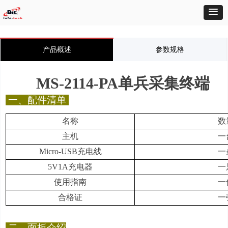
产品概述
参数规格
MS-2114-PA单兵采集终端
一、配件清单
名称
数
主机
一
Micro-USB
充电线
一
5V1A
充电器
一
使用指南
一
合格证
一
二、
面板介绍