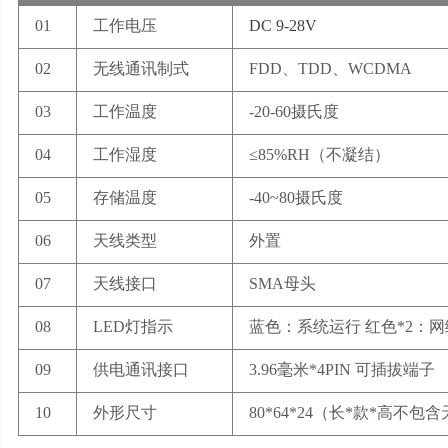
01
工作电压
DC 9-28V
02
无线通讯制式
FDD、TDD、WCDMA
03
工作温度
-20-60摄氏度
04
工作湿度
≤85%RH（不凝结）
05
存储温度
-40~80摄氏度
06
天线类型
外置
07
天线接口
SMA母头
08
LED灯指示
蓝色：系统运行 红色*2：网
09
供电通讯接口
3.96毫米*4PIN 可插拔端子
10
外形尺寸
80*64*24（长*款*高不包