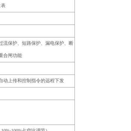
量表
过流保护、短路保护、漏电保护、断
重合闸功能
自动上传和控制指令的远程下发
，10%·100%占空比调节）