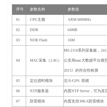
序号
参数名称
参数值
01
CPU主频
ARM 600MHz
02
DDR
64MB
03
NOR Flash
16M
MS-2116系列采集板，241
04
MAC采集（2.4G）
公安局mac大数据平台规范，
2015》的符合性检测
05
定位授时模块
北斗/GPS 双模
06
NTP服务器
内置NTP Server，可
07
防雷模块
内置支持30KA防雷模块