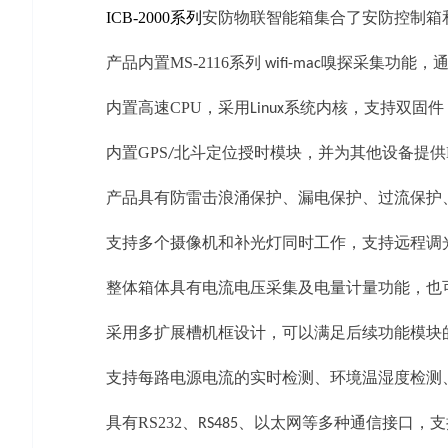
ICB-2000
系列
安防物联智能箱集合了安防控制箱
产品内置
MS-2116
系列
嗅探采集功能，
wifi-mac
内置高速
CPU
，采用
系统内核，
支持双固件
Linux
内置
GPS
北斗定位授时模块，并为其他设备提供
/
产品具有防雷击浪涌保护、漏电保护、过流保护
支持多个摄像机和补光灯同时工作，支持远程调
整体箱体具有电流电压采集及电量计量功能，也
采用多扩展槽机框设计，可以满足后续功能模块
支持每路电源电流的实时检测、环境温湿度检测
具有
RS232
、
、以太网等多种通信接口，支
RS485