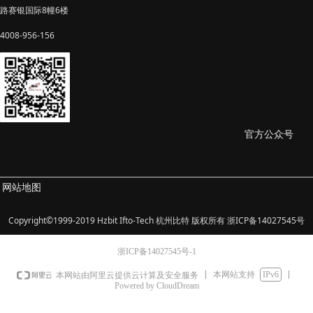
路赛银国际8幢6楼
4008-956-156
官方公众号
网站地图
Copyright©1999-2019 Hzbit Ifto-Tech 杭州比特 版权所有 浙ICP备14027545号
浙ICP备14027545号-1
本网站支持
IPv6
本网站由阿里云提供云计算及安全服务
Powered by CloudDream