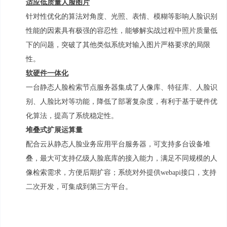
适应低质量人脸图片
针对性优化的算法对角度、光照、表情、模糊等影响人脸识别
性能的因素具有极强的容忍性，能够解实战过程中照片质量低
下的问题，突破了其他类似系统对输入图片严格要求的局限
性。
软硬件一体化
一台静态人脸检索节点服务器集成了人像库、特征库、人脸识
别、人脸比对等功能，降低了部署复杂度，有利于基于硬件优
化算法，提高了系统稳定性。
堆叠式扩展运算量
配合云从静态人脸业务应用平台服务器，可支持多台设备堆
叠，最大可支持亿级人脸底库的接入能力，满足不同规模的人
像检索需求，方便后期扩容；系统对外提供
webapi
接口，支持
二次开发，可集成到第三方平台。
网 络 拓 扑 ：