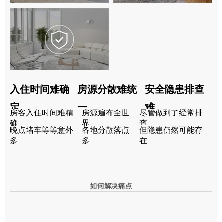
入住时间难确
房源分散难统
安全隐患排查
定
一
难
房客入住时间难精
房源遍布全世
尽管做到了经常排
确
界
查
晚点堵车等等意外
各地分散落点
但隐患仍然可能存
多
多
在