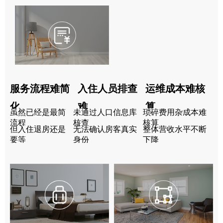
服务流程难简
入住人员排查
运维成本难核
化
难
算
虽然已经是最简
未通过人口信息库
琐碎费用杂成本难
流程
核查
核算
但入住退房还是
无法确认房客真实
整体营收水平不断
要等
身份
下降