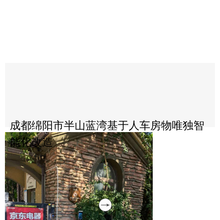
成都绵阳市半山蓝湾基于人车房物唯独智
能化改造