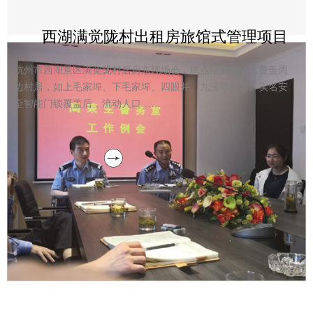
西湖满觉陇村出租房旅馆式管理项目
杭州市西湖景区满觉陇村居房东现场会，试点结束后陆续覆盖周
边村居，如上毛家埠、下毛家埠、四眼井、九溪等村居。实名安
全智能门锁覆盖后，流动人口……